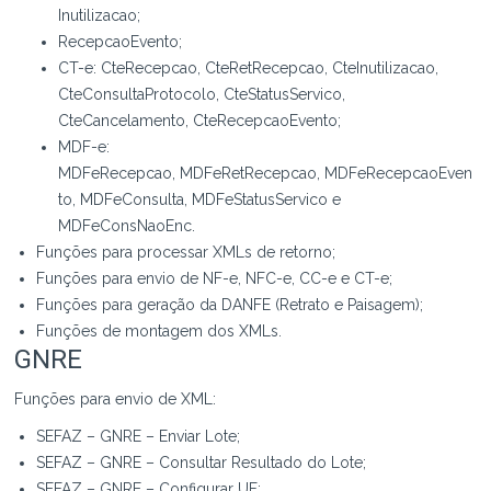
Inutilizacao;
RecepcaoEvento;
CT-e: CteRecepcao, CteRetRecepcao, CteInutilizacao,
CteConsultaProtocolo, CteStatusServico,
CteCancelamento, CteRecepcaoEvento;
MDF-e:
MDFeRecepcao, MDFeRetRecepcao, MDFeRecepcaoEven
to, MDFeConsulta, MDFeStatusServico e
MDFeConsNaoEnc.
Funções para processar XMLs de retorno;
Funções para envio de NF-e, NFC-e, CC-e e CT-e;
Funções para geração da DANFE (Retrato e Paisagem);
Funções de montagem dos XMLs.
GNRE
Funções para envio de XML:
SEFAZ – GNRE – Enviar Lote;
SEFAZ – GNRE – Consultar Resultado do Lote;
SEFAZ – GNRE – Configurar UF;