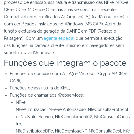
processo de emissão, assinatura e transmissão das NF-e, NFC-e,
CF-e, CC-e, MDF-e e CT-e nas suas versões mais recentes.
Compatível com certificados A1 (arquivo), A3 (cartão ou token) e
com certificados instalados no Windows (MS CAPI). Além da
função exclusiva de geração da DANFE em PDF (Retrato e
Paisagem). Com um
agente especial
que permite a execução
das funções na camada cliente, mesmo em navegadores sem
suporte a Java (Windows).
Funções que integram o pacote
Funcões de conexão com A1, A3 e Microsoft CryptoAPI (MS-
CAPI);
Funções de assinatura de XML;
Funções de chamar aos Webservices:
NF-e:
NFeAutorizacao, NFeRetAutorizacao, NfeConsultaProtocol
o, NfeStatusServico, NfeCancelamento2, NfeConsultaCadas
tro,
NfeDistribuicaoDFe, NfeDownloadNF, NfeConsultaDest, Nfe