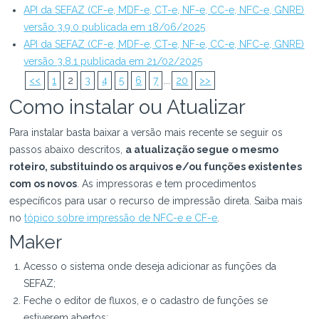
API da SEFAZ (CF-e, MDF-e, CT-e, NF-e, CC-e, NFC-e, GNRE)
versão 3.9.0 publicada em 18/06/2025
API da SEFAZ (CF-e, MDF-e, CT-e, NF-e, CC-e, NFC-e, GNRE)
versão 3.8.1 publicada em 21/02/2025
<<
1
2
3
4
5
6
7
...
20
>>
Como instalar ou Atualizar
Para instalar basta baixar a versão mais recente se seguir os
passos abaixo descritos,
a atualização segue o mesmo
roteiro, substituindo os arquivos e/ou funções existentes
com os novos
. As impressoras e tem procedimentos
específicos para usar o recurso de impressão direta. Saiba mais
no
tópico sobre impressão de NFC-e e CF-e
.
Maker
Acesso o sistema onde deseja adicionar as funções da
SEFAZ;
Feche o editor de fluxos, e o cadastro de funções se
estiverem abertos;