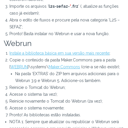
Importe os arquivos ‘
l2s-sefaz-
*
.frz
’ (, atualize as funções
caso já existam);
Abra o edito de fluxos e procure pela nova categoria ‘L2S –
SEFAZ’;
Pronto! Basta instalar no Webrun e usar a nova função.
Webrun
Instale a biblioteca básica em sua versão mais recente
;
Copie o conteúdo da pasta Maker.Commons para a pasta
[
WEBRUN
]\systems\
Maker.Commons
(crie-a se não existir);
Na pasta ‘EXTRAS’ do ZIP tem arquivos adicionais para o
Webrun 3.9 e Webrun 5. Adicione-os também.
Reinicie o Tomcat do Webrun;
Acesse o sistema (1a vez);
Reinicie novamente o Tomcat do Webrun (2a vez);
Acesse o sistema novamente;
Pronto! As bibliotecas estão instaladas.
NOTA 1: Sempre que atualizar ou republicar o Webrun será