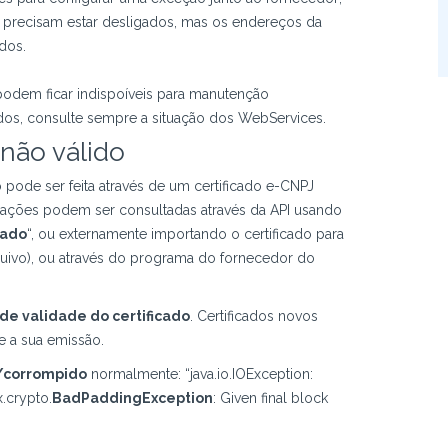
 precisam estar desligados, mas os endereços da
dos.
odem ficar indispoíveis para manutenção
os, consulte sempre a situação dos WebServices.
 não válido
ode ser feita através de um certificado e-CNPJ
mações podem ser consultadas através da API usando
cado
“, ou externamente importando o certificado para
quivo), ou através do programa do fornecedor do
l de validade do certificado
. Certificados novos
e a sua emissão.
o/corrompido
normalmente: “java.io.IOException:
x.crypto.
BadPaddingException
: Given final block