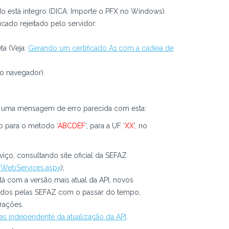
ado está integro (DICA: Importe o PFX no Windows).
ficado rejeitado pelo servidor:
ta (Veja:
Gerando um certificado A1 com a cadeia de
no navegador).
r uma mensagem de erro parecida com esta:
ão para o método ‘
ABCDEF
‘, para a UF ‘
XX
‘, no
viço, consultando site oficial da SEFAZ
l/WebServices.aspx
);
tá com a versão mais atual da API, novos
idos pelas SEFAZ com o passar do tempo,
erações.
as independente da atualização da API
.