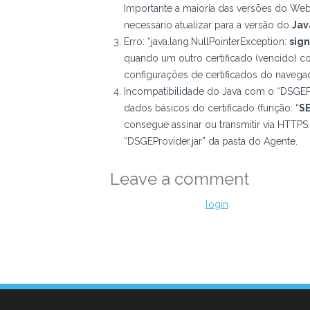
Importante a maioria das versões do Webr
necessário atualizar para a versão do
Jav
Erro: “java.lang.NullPointerException:
sign
quando um outro certificado (vencido) 
configurações de certificados do navegad
Incompatibilidade do Java com o “DSGEPro
dados básicos do certificado (função: “
SE
consegue assinar ou transmitir via HTTPS.
“DSGEProvider.jar” da pasta do Agente.
Leave a comment
Você precisa fazer o
login
para publicar um 