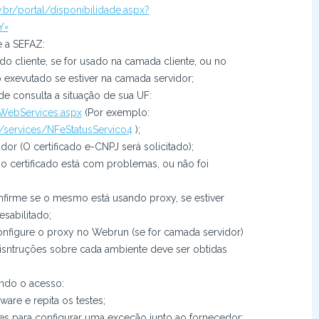
.br/portal/disponibilidade.aspx?
Y=
e a SEFAZ:
do cliente, se for usado na camada cliente, ou no
 exevutado se estiver na camada servidor;
e consulta a situação de sua UF:
/WebServices.aspx
(Por exemplo:
ce/services/NFeStatusServico4
);
or (O certificado e-CNPJ será solicitado);
a o certificado está com problemas, ou não foi
;
firme se o mesmo está usando proxy, se estiver
sabilitado;
nfigure o proxy no Webrun (se for camada servidor)
s isntruções sobre cada ambiente deve ser obtidas
ando o acesso:
ware e repita os testes;
ções para configurar uma exceção junto ao fornecedor;