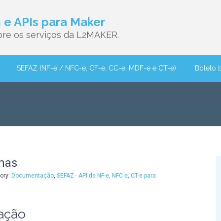
e APIs para Maker
re os serviços da L2MAKER.
SEFAZ (NF-e / NFC-e, CF-e, CC-e, MDF-e e CT-e)
Boleto 
mas
gory:
Documentação
,
SEFAZ - API de NF-e, NFC-e, CT-e para
ação