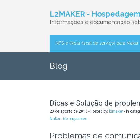
L2MAKER - Hospedagem 
Informações e documentação sob
NFS-e (Nota fiscal de serviço) para Maker
Blog
Dicas e Solução de proble
20 de agosto de 2016 - Posted by:
l2maker
- In cate
Maker
-
No responses
Problemas de comunic