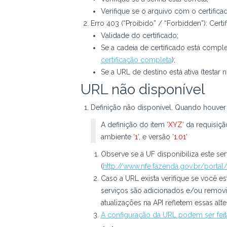
Verifique se o arquivo com o certific
Erro 403 (“Proibido” / “Forbidden”): Certi
Validade do certificado;
Se a cadeia de certificado está comple
certificação completa
);
Se a URL de destino está ativa (testar 
URL não disponível
Definição não disponível. Quando houve
A definição do item ‘
XYZ
‘ da requisiç
ambiente ‘
1
‘, e versão ‘
1.01
‘
Observe se a UF disponibiliza este ser
(
http://www.nfe.fazenda.gov.br/porta
Caso a URL exista verifique se você es
serviços são adicionados e/ou remov
atualizações na API refletem essas alt
A configuração da URL podem ser feit