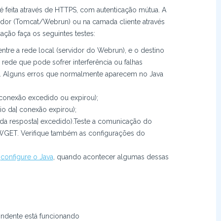
 feita através de HTTPS, com autenticação mútua. A
idor (Tomcat/Webrun) ou na camada cliente através
ão faça os seguintes testes:
re a rede local (servidor do Webrun), e o destino
a rede que pode sofrer interferência ou falhas
e. Alguns erros que normalmente aparecem no Java
conexão excedido ou expirou);
io da] conexão expirou);
 [da resposta] excedido).Teste a comunicação do
GET. Verifique também as configurações do
u
configure o Java
, quando acontecer algumas dessas
ondente está funcionando