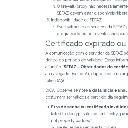
O firewall/proxy não necessariamente
SEFAZ devem estar disponíveis/libera
Indisponibilidade da SEFAZ
Eventualmente os serviços da SEFAZ p
programado ou por eventos inesperad
Certificado expirado ou
A comunicação com o servidor da SEFAZ só p
dentro do período de validade. Essas infor
a função “
SEFAZ – Obter dados do certifi
ao navegador (se for A1, duplo clique no ar
token (A3).
DICA: Observe sempre a
data inicia e fina
costumam ser válidos a partir do dia seguint
Erro de senha ou certificado inválid
failed to decrypt safe contents entry: java
not properly padded”.
Verifique se a senha está correta;