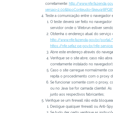
corretamente:
http://www.nfe.fazenda.gov
versao=2.00&tipoConteudo=Skeuqr8PQB
Teste a comunicação entre o navegador 
O teste deverá ser feito no navegador 
servidor onde o Webrun estiver sendo
Obtenha o endereço atual do serviço d
http://www.nfe.fazenda.gov.br/portal
https://nfe.sefaz.pe.gov.br/nfe-servi
Abre este endereço através do navegad
Verifique se o site abre, caso não abr
corretamente instalado no navegador)
Caso o site carregue normalmente con
repita o procedimento com o proxy de
Se funcionar somente com o proxy, co
ou no Java (se for camada cliente). A
junto aos respectivos fabricantes;
Verifique se um firewall não está bloque
Desligue qualquer firewall ou Anti-Spy
Se tudo der certo verifique as instru