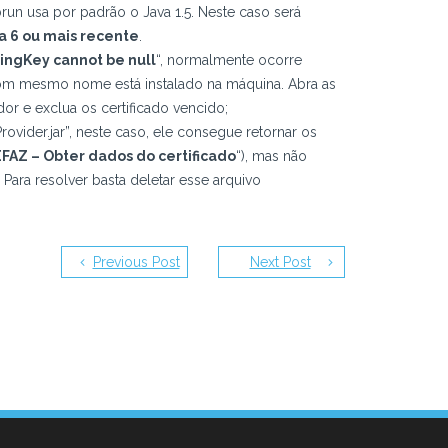
un usa por padrão o Java 1.5. Neste caso será
a 6 ou mais recente
.
ingKey cannot be null
“, normalmente ocorre
com mesmo nome está instalado na máquina. Abra as
or e exclua os certificado vencido;
vider.jar”, neste caso, ele consegue retornar os
FAZ – Obter dados do certificado
“), mas não
 Para resolver basta deletar esse arquivo
Previous Post
Next Post
comentário.