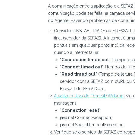
A comunicação entre a aplicação e a SEFAZ é
comunicação pode ser feita na camada serv
do Agente. Havendo problemas de comunicaç
Considere INSTABILIDADE ou FIREWALL ent
final (servidor da SEFAZ). A Internet é um
pontuais em qualquer ponto (nó) da red
quando a Internet falha:
“
Connection timed out
” (Tempo de 
“
Connect timed out
” (Tempo de [iníc
“
Read timed out
” (Tempo de leitura
servidor com a SEFAZ com cURL ou W
Firewall do SERVIDOR.
Atualize o Java do Tomcat/Webrun
e/o
mensagens:
“
Connection reset
“;
java.net.ConnectException;
java.net.SocketTimeoutException.
Verifique se o serviço da SEFAZ corresp