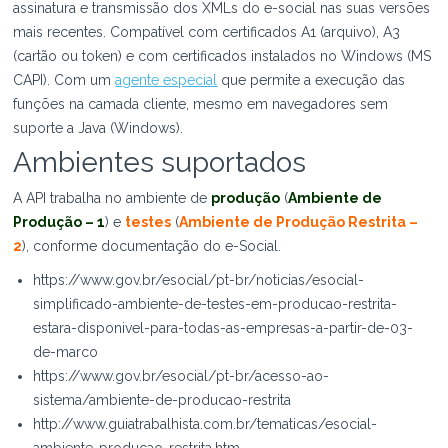
assinatura e transmissão dos XMLs do e-social nas suas versões
mais recentes. Compatível com certificados A1 (arquivo), A3
(cartão ou token) e com certificados instalados no Windows (MS
CAPI). Com um
agente especial
que permite a execução das
funções na camada cliente, mesmo em navegadores sem
suporte a Java (Windows).
Ambientes suportados
A API trabalha no ambiente de
produção
(
Ambiente de
Produção – 1
) e
testes
(
Ambiente de Produção Restrita –
2
), conforme documentação do e-Social.
https://www.gov.br/esocial/pt-br/noticias/esocial-
simplificado-ambiente-de-testes-em-producao-restrita-
estara-disponivel-para-todas-as-empresas-a-partir-de-03-
de-marco
https://www.gov.br/esocial/pt-br/acesso-ao-
sistema/ambiente-de-producao-restrita
http://www.guiatrabalhista.com.br/tematicas/esocial-