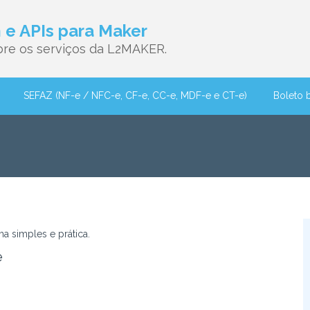
e APIs para Maker
re os serviços da L2MAKER.
SEFAZ (NF-e / NFC-e, CF-e, CC-e, MDF-e e CT-e)
Boleto 
a simples e prática.
e