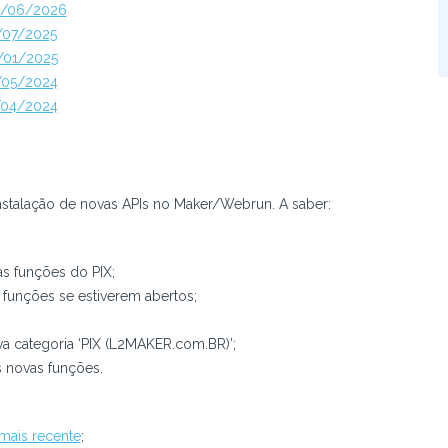
02/06/2026
0/07/2025
0/01/2025
3/05/2024
5/04/2024
nstalação de novas APIs no Maker/Webrun. A saber:
s funções do PIX;
 funções se estiverem abertos;
va categoria ‘PIX (L2MAKER.com.BR)’;
s novas funções.
 mais recente
;