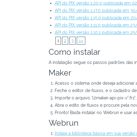
API do PIX versão 1.20.0 publicada em 
API do PIX versão 1.17.0 publicada em 3
API do PIX versão 1.15.0 publicada em 2
API do PIX versão 1.11.0 publicada em 2
API do PIX versão 1.10.1 publicada em 2
1
2
3
>>
Como instalar
A instalação segue os passos padrões das i
Maker
Acesso o sistema onde deseja adicionar a
Feche o editor de fluxos, e o cadastro de
Importe o arquivo ‘l2maker-api-pix-v*.frz’;
Abra o edito de fluxos e procure pela no
Pronto! Basta instalar no Webrun e usar a
Webrun
Instale a biblioteca básica em sua versão