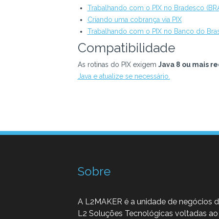
Trabalhando com o PIX no Bradesco (BRA
Criando uma cobrança via PIX
Trabalhando com o PIX no Banco do Brasi
Compatibilidade
As rotinas do PIX exigem
Java 8 ou mais r
Java e atualize se necessário.
Sobre
A L2MAKER é a unidade de negócios 
L2 Soluções Tecnológicas voltadas ao