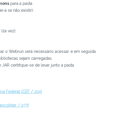
mons
para a pasta
ie-a se não existir);
(2a vez);
car o Webrun será necessário acessar, e em seguida
ibliotecas sejam carregadas.
AR certifique-se de levar junto a pasta
ca Federal (CEF / 104)
ncoInter / 077)