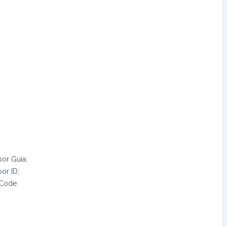
or Guia;
or ID;
 Code.