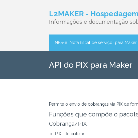
L2MAKER - Hospedagem 
Informações e documentação sob
NFS-e (Nota fiscal de serviço) para Maker
API do PIX para Maker
Permite o envio de cobranças via PIX de form
Funções que compõe o pacot
Cobrança/PIX:
PIX – Inicializar;