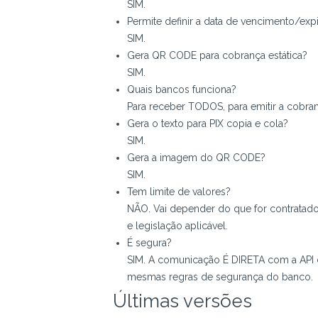
SIM.
Permite definir a data de vencimento/exp
SIM.
Gera QR CODE para cobrança estática?
SIM.
Quais bancos funciona?
Para receber TODOS, para emitir a cobranç
Gera o texto para PIX copia e cola?
SIM.
Gera a imagem do QR CODE?
SIM.
Tem limite de valores?
NÃO. Vai depender do que for contrata
e legislação aplicável.
É segura?
SIM. A comunicação É DIRETA com a API d
mesmas regras de segurança do banco.
Últimas versões