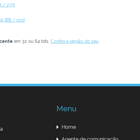
 / 237)
l (BB / 001)
ecente
em 32 ou 64 bits.
Confira a versão do seu
Menu
Home
da
Agente de comunicação