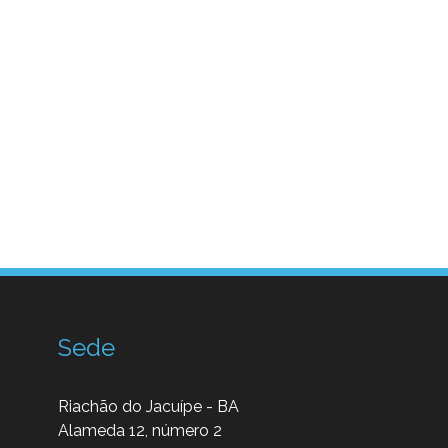
Sede
Riachão do Jacuípe - BA
Alameda 12, número 2