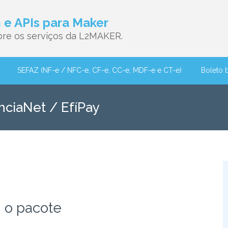
e APIs para Maker
re os serviços da L2MAKER.
SEFAZ (NF-e / NFC-e, CF-e, CC-e, MDF-e e CT-e)
Boleto 
ciaNet / EfíPay
 o pacote