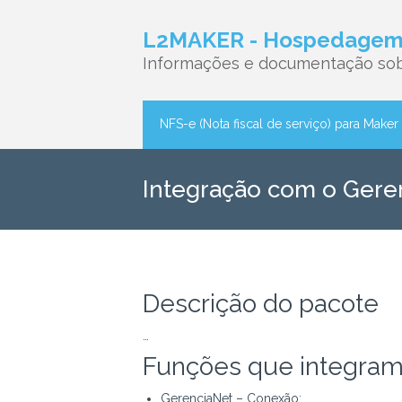
L2MAKER - Hospedagem 
Informações e documentação sob
NFS-e (Nota fiscal de serviço) para Maker
Integração com o Geren
Descrição do pacote
…
Funções que integram
GerenciaNet – Conexão;