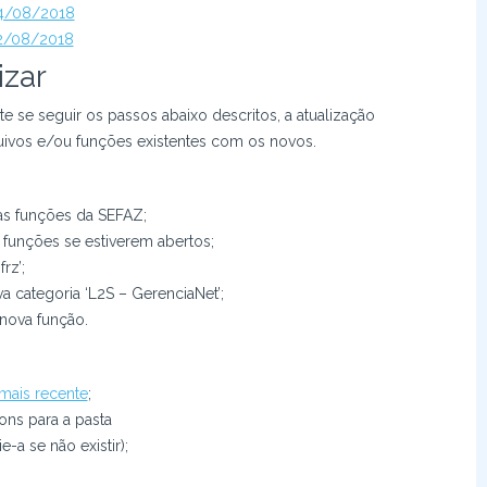
24/08/2018
22/08/2018
izar
nte se seguir os passos abaixo descritos, a atualização
uivos e/ou funções existentes com os novos.
as funções da SEFAZ;
 funções se estiverem abertos;
rz’;
a categoria ‘L2S – GerenciaNet’;
 nova função.
 mais recente
;
ns para a pasta
ie-a se não existir);