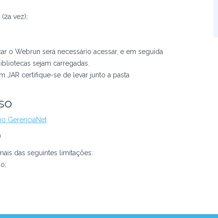
(2a vez);
car o Webrun será necessário acessar, e em seguida
ibliotecas sejam carregadas.
JAR certifique-se de levar junto a pasta
so
 no GerenciaNet
O
ais das seguintes limitações:
o;