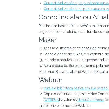
GerenciaNet versão 1.3.0 publicada em 
GerenciaNet versão 1.2.2 publicada em 
Como instalar ou Atual
Para instalar basta baixar a versão mais rece
segue o mesmo roteiro, substituindo os arq
Maker
Acesso o sistema onde deseja adicionar 
Feche o editor de fluxos, e o cadastro de
Importe o arquivo ‘l2s-api-gerencianet-v*.f
Abra o edito de fluxos e procure pela nov
Pronto! Basta instalar no Webrun e usar a
Webrun
Instale a biblioteca básica em sua versão
Copie o conteúdo da pasta Maker.Commo
[
WEBRUN
]\systems\
Maker.Commons
(cr
Reinicie o Tomcat do Webrun;