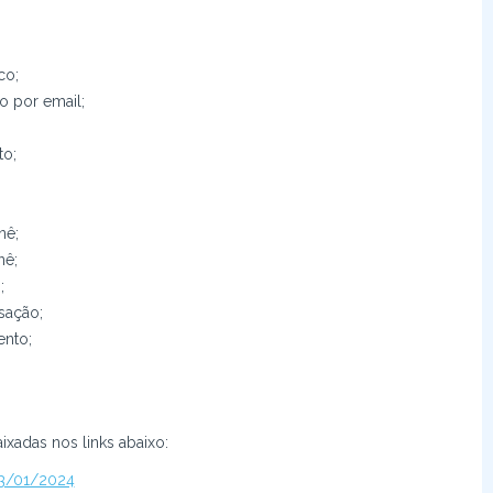
co;
o por email;
to;
nê;
nê;
;
sação;
ento;
xadas nos links abaixo:
23/01/2024