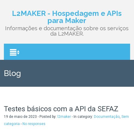
L2MAKER - Hospedagem e APIs
para Maker
Informações e documentação sobre os serviços
da L2MAKER.
Blog
Testes básicos com a API da SEFAZ
19 de maio de 2023 - Posted by:
l2maker
- In category:
Documentação
,
Sem
categoria
-
No responses