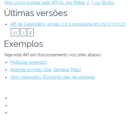
Veja como instalar esta API no seu Maker 2, 3 ou Studio.
Últimas versões
API de Calendário versão 2.0.0 publicada em 22/07/2022
<<
1
2
Exemplos
Veja esta API em funcionamento nos links abaixo:
Múltiplas agendas
;
Agenda simples (Dia, Semana, Mês)
;
Sem cabeçalho (Somente dias da semana)
.
Webrun 3.x
Múltiplas agendas
;
Agenda simples (Dia, Semana, Mês)
;
Sem cabeçalho (Somente dias da semana)
.