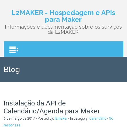
L2MAKER - Hospedagem e APIs
para Maker
Informações e documentação sobre os serviços
da L2MAKER.
Blog
Instalação da API de
Calendário/Agenda para Maker
6 de março de 2017 - Posted by:
l2maker
- In category:
Calendário
-
No
responses