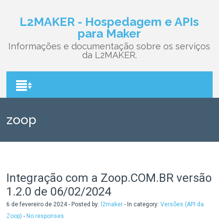
L2MAKER - Hospedagem e APIs
para Maker
Informações e documentação sobre os serviços
da L2MAKER.
zoop
Integração com a Zoop.COM.BR versão
1.2.0 de 06/02/2024
6 de fevereiro de 2024 - Posted by:
l2maker
- In category:
Versões (API da
Zoop)
-
No responses