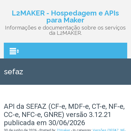
L2MAKER - Hospedagem e APIs
para Maker
Informações e documentação sobre os serviços
da L2MAKER.
sefaz
API da SEFAZ (CF-e, MDF-e, CT-e, NF-e,
CC-e, NFC-e, GNRE) versão 3.12.21
publicada em 30/06/2026
30 de junho de 2026 - Posted by:
l2maker
- In category:
Versões (SEFAZ, NF-