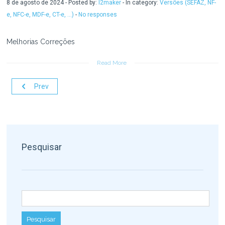
8 de agosto de 2024 - Posted by:
l2maker
- In category:
Versões (SEFAZ, NF-
e, NFC-e, MDF-e, CT-e, ...)
-
No responses
Melhorias Correções
Read More
Prev
Pesquisar
Pesquisar por: