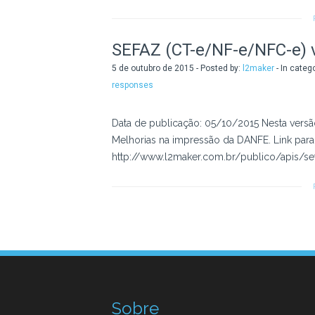
SEFAZ (CT-e/NF-e/NFC-e) v
5 de outubro de 2015 - Posted by:
l2maker
- In categ
responses
Data de publicação: 05/10/2015 Nesta vers
Melhorias na impressão da DANFE. Link par
http://www.l2maker.com.br/publico/apis/sef
Sobre