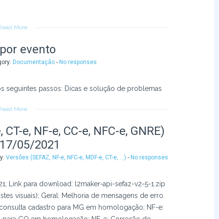
Read More
por evento
gory:
Documentação
-
No responses
s seguintes passos: Dicas e solução de problemas
Read More
 CT-e, NF-e, CC-e, NFC-e, GNRE)
 17/05/2021
ry:
Versões (SEFAZ, NF-e, NFC-e, MDF-e, CT-e, ...)
-
No responses
21; Link para download: l2maker-api-sefaz-v2-5-1.zip
stes visuais); Geral: Melhoria de mensagens de erro.
consulta cadastro para MG em homologação; NF-e: