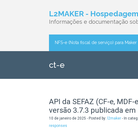
L2MAKER - Hospedagem 
Informações e documentação sob
NFS-e (Nota fiscal de serviço) para Maker
ct-e
API da SEFAZ (CF-e, MDF-e,
versão 3.7.3 publicada em
10 de janeiro de 2025 - Posted by:
l2maker
- In categ
responses