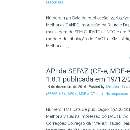
responses
Número: 1.9.1 Data de publicação: 22/03/201
Melhorias DANFE: Impressão da Fatura e Dup
mensagem de SEM CLIENTE na NFC-e em PD
modelo de tributação do DACT-e; XML: Adiç
Melhorias […]
API da SEFAZ (CF-e, MDF-e,
1.8.1 publicada em 19/12/
19 de dezembro de 2016 - Posted by:
l2maker
- In c
(SEFAZ, NF-e, NFC-e, MDF-e, CT-e, ...)
-
No responses
Número: 1.8.1 Data de publicação: 19/12/2
Melhoria visual na impressão do DACTE; Adiç
Correções Correção da “NfeInutilizacao” pa