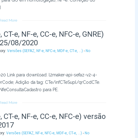
o para GO em homologação; NF-e: Correção do
]
Read More
 CT-e, NF-e, CC-e, NFC-e, GNRE)
 25/08/2020
gory:
Versões (SEFAZ, NF-e, NFC-e, MDF-e, CT-e, ...)
-
No
20 Link para download: l2maker-api-sefaz-v2-4-
rCode; Adição da tag: CTe/infCTeSupl/qrCodCTe.
feConsultaCadastro para PE.
Read More
 CT-e, NF-e, CC-e, NFC-e) versão
2017
ory:
Versões (SEFAZ, NF-e, NFC-e, MDF-e, CT-e, ...)
-
No