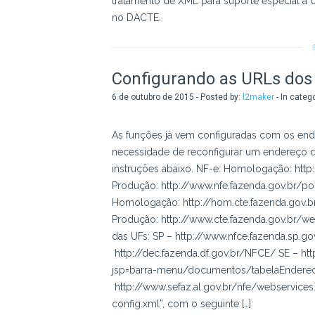
tratamento de XML para suporte especial a
no DACTE.
Configurando as URLs dos
6 de outubro de 2015 - Posted by:
l2maker
- In categ
As funções já vem configuradas com os en
necessidade de reconfigurar um endereço q
instruções abaixo. NF-e: Homologação: http
Produção: http://www.nfe.fazenda.gov.br/po
Homologação: http://hom.cte.fazenda.gov.
Produção: http://www.cte.fazenda.gov.br/w
das UFs: SP – http://www.nfce.fazenda.sp.
http://dec.fazenda.df.gov.br/NFCE/ SE – http
jsp=barra-menu/documentos/tabelaEndere
http://www.sefaz.al.gov.br/nfe/webservice
config.xml”, com o seguinte […]