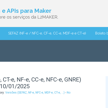
e APIs para Maker
re os serviços da L2MAKER.
SEFAZ (NF-e / NFC-e, CF-e, CC-e, MDF-e e CT-e)
Boleto 
 CT-e, NF-e, CC-e, NFC-e, GNRE)
 10/01/2025
ory:
Versões (SEFAZ, NF-e, NFC-e, MDF-e, CT-e, ...)
-
No