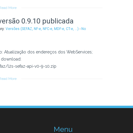
Read More
ersão 0.9.10 publicada
ory:
Versões (SEFAZ, NF-e, NFC-e, MDF-e, CT-e, ...)
-
No
ão: Atualização dos endereços dos WebServices;
a download:
az/l2s-sefaz-api-v0-9-10.zip
Read More
Menu