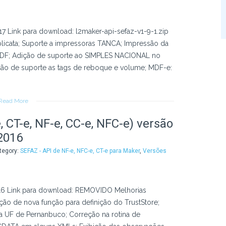
7 Link para download: l2maker-api-sefaz-v1-9-1.zip
licata; Suporte a impressoras TANCA; Impressão da
F; Adição de suporte ao SIMPLES NACIONAL no
ão de suporte as tags de reboque e volume; MDF-e:
Read More
 CT-e, NF-e, CC-e, NFC-e) versão
2016
ategory:
SEFAZ - API de NF-e, NFC-e, CT-e para Maker
,
Versões
016 Link para download: REMOVIDO Melhorias
ão de nova função para definição do TrustStore;
ra UF de Pernanbuco; Correção na rotina de