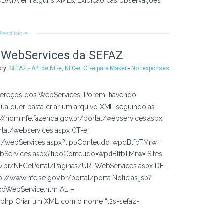
 CDATA em alguns XMLs; Exibição das observações
Read More
 WebServices da SEFAZ
ory:
SEFAZ - API de NF-e, NFC-e, CT-e para Maker
-
No responses
dereços dos WebServices. Porém, havendo
ualquer basta criar um arquivo XML seguindo as
://hom.nfe.fazenda.gov.br/portal/webservices.aspx
rtal/webservices.aspx CT-e:
br/webServices.aspx?tipoConteudo=wpdBtfbTMrw=
ebServices.aspx?tipoConteudo=wpdBtfbTMrw= Sites
gov.br/NFCePortal/Paginas/URLWebServices.aspx DF –
://www.nfe.se.gov.br/portal/portalNoticias.jsp?
coWebService.htm AL –
s.php Criar um XML com o nome “l2s-sefaz-