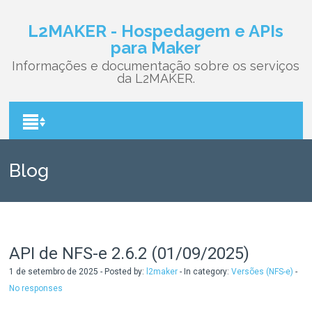
L2MAKER - Hospedagem e APIs
para Maker
Informações e documentação sobre os serviços
da L2MAKER.
Blog
API de NFS-e 2.6.2 (01/09/2025)
1 de setembro de 2025 - Posted by:
l2maker
- In category:
Versões (NFS-e)
-
No responses