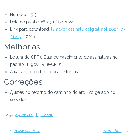
Número: 1.9.3
Data de publicação: 31/07/2024
Link para download:
l2maker-assinaturadigital-api-2024-07-
31.zip
(17 MB)
Melhorias
Leitura do CPF e Data de nascimento de assinaturas no
padrão ITI.gov.BR (e-CPF);
Atualização de bibliotecas internas.
Correções
Ajustes no retorno do caminho do arquivo gerado no
servidor.
Tags:
api e-cpf
,
iti
,
maker
Previous Post
Next Post