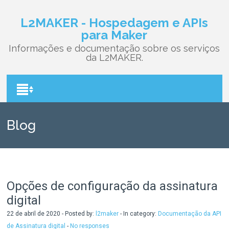
L2MAKER - Hospedagem e APIs
para Maker
Informações e documentação sobre os serviços
da L2MAKER.
Blog
Opções de configuração da assinatura
digital
22 de abril de 2020 - Posted by:
l2maker
- In category:
Documentação da API
de Assinatura digital
-
No responses