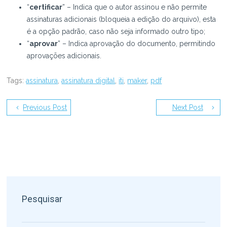
“
certificar
” – Indica que o autor assinou e não permite
assinaturas adicionais (bloqueia a edição do arquivo), esta
é a opção padrão, caso não seja informado outro tipo;
“
aprovar
” – Indica aprovação do documento, permitindo
aprovações adicionais.
Tags:
assinatura
,
assinatura digital
,
iti
,
maker
,
pdf
Previous Post
Next Post
Pesquisar