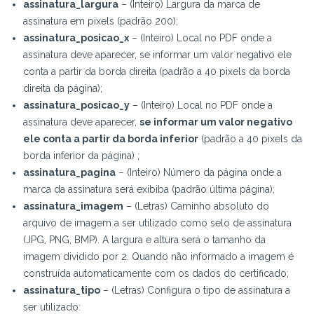
assinatura_largura
– (Inteiro) Largura da marca de
assinatura em pixels (padrão 200);
assinatura_posicao_x
– (Inteiro) Local no PDF onde a
assinatura deve aparecer, se informar um valor negativo ele
conta a partir da borda direita (padrão a 40 pixels da borda
direita da página);
assinatura_posicao_y
– (Inteiro) Local no PDF onde a
assinatura deve aparecer,
se informar um valor negativo
ele conta a partir da borda inferior
(padrão a 40 pixels da
borda inferior da página) ;
assinatura_pagina
– (Inteiro) Número da página onde a
marca da assinatura será exibiba (padrão última página);
assinatura_imagem
– (Letras) Caminho absoluto do
arquivo de imagem a ser utilizado como selo de assinatura
(JPG, PNG, BMP). A largura e altura será o tamanho da
imagem dividido por 2. Quando não informado a imagem é
construída automaticamente com os dados do certificado;
assinatura_tipo
– (Letras) Configura o tipo de assinatura a
ser utilizado: