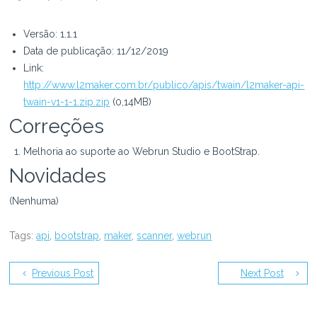
Versão: 1.1.1
Data de publicação: 11/12/2019
Link:
http://www.l2maker.com.br/publico/apis/twain/l2maker-api-
twain-v1-1-1.zip.zip
(0,14MB)
Correções
Melhoria ao suporte ao Webrun Studio e BootStrap.
Novidades
(Nenhuma)
Tags:
api
,
bootstrap
,
maker
,
scanner
,
webrun
Previous Post
Next Post