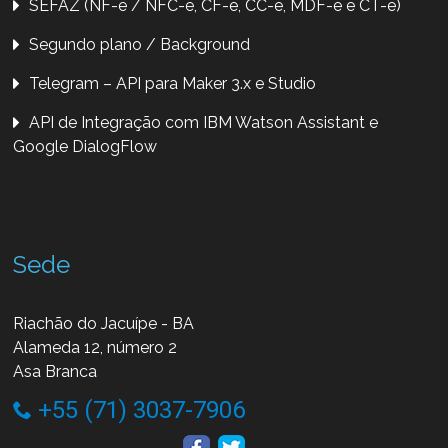
SEFAZ (NF-e / NFC-e, CF-e, CC-e, MDF-e e CT-e)
Segundo plano / Background
Telegram – API para Maker 3.x e Studio
API de Integração com IBM Watson Assistant e
Google DialogFlow
Sede
Riachão do Jacuípe - BA
Alameda 12, número 2
Asa Branca
+55 (71) 3037-7906