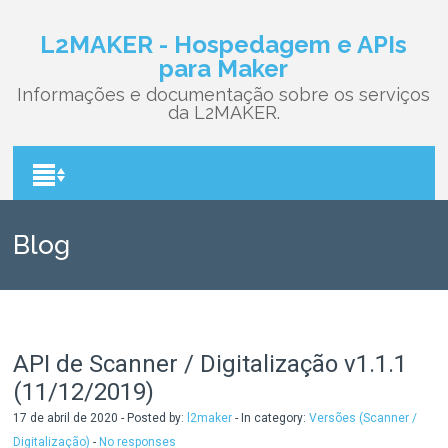
L2MAKER - Hospedagem e APIs
para Maker
Informações e documentação sobre os serviços
da L2MAKER.
Blog
API de Scanner / Digitalização v1.1.1
(11/12/2019)
17 de abril de 2020 - Posted by:
l2maker
- In category:
Versões (Scanner /
Digitalização)
-
No responses